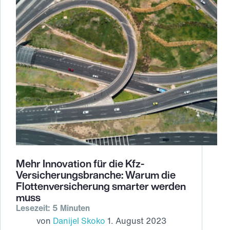
um
die
besten
Talente
nutzen.
Mehr Innovation für die Kfz-
Versicherungsbranche: Warum die
Flottenversicherung smarter werden
muss
Lesezeit: 5 Minuten
von
Danijel Skoko
1. August 2023