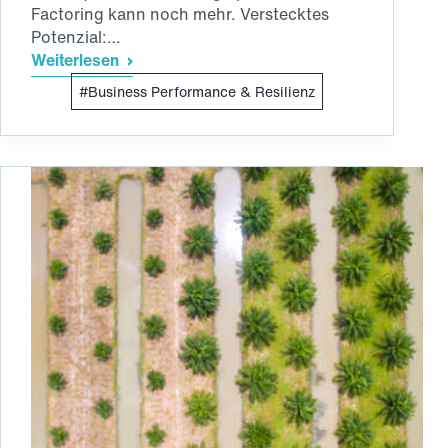
Factoring kann noch mehr. Verstecktes
Potenzial:…
Weiterlesen
Factoring:
Business Performance & Resilienz
Ein
„atmendes“
Instrument
(nicht
nur)
für
die
strategische
Unternehmensfinanzierung
Teil
2