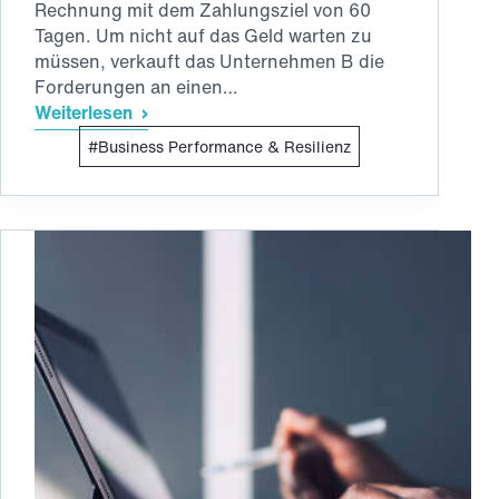
Rechnung mit dem Zahlungsziel von 60
Tagen. Um nicht auf das Geld warten zu
müssen, verkauft das Unternehmen B die
Forderungen an einen…
Weiterlesen
Factoring:
Business Performance & Resilienz
Ein
„atmendes“
Instrument
(nicht
nur)
für
die
strategische
Unternehmensfinanzierung
Teil
1