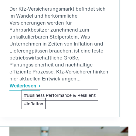
Der Kfz-Versicherungsmarkt befindet sich
im Wandel und herkömmliche
Versicherungen werden für
Fuhrparkbesitzer zunehmend zum
unkalkulierbaren Stolperstein. Was
Unternehmen in Zeiten von Inflation und
Lieferengpässen brauchen, ist eine feste
betriebswirtschaftliche Größe,
Planungssicherheit und nachhaltige
effiziente Prozesse. Kfz-Versicherer hinken
hier aktuellen Entwicklungen…
Weiterlesen
Mehr
Business Performance & Resilienz
Innovation
für
Inflation
die
Kfz-
Versicherungsbranche:
Warum