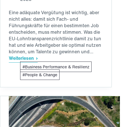
Eine adäquate Vergütung ist wichtig, aber
nicht alles: damit sich Fach- und
Führungskräfte für einen bestimmten Job
entscheiden, muss mehr stimmen. Was die
EU-Lohntransparenzrichtlinie damit zu tun
hat und wie Arbeitgeber sie optimal nutzen
können, um Talente zu gewinnen und…
Weiterlesen
EU-
Business Performance & Resilienz
Lohntransparenzrichtlinie?
Klingt
People & Change
kompliziert,
lässt
sich
aber
schon
heute
im
Wettbewerb