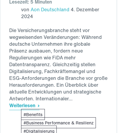
Lesezeit: 5 Minuten
von
Aon Deutschland
4. Dezember
2024
Die Versicherungsbranche steht vor
wegweisenden Veränderungen: Während
deutsche Unternehmen ihre globale
Präsenz ausbauen, fordern neue
Regulierungen wie FiDA mehr
Datentransparenz. Gleichzeitig stellen
Digitalisierung, Fachkräftemangel und
ESG-Anforderungen die Branche vor große
Herausforderungen. Ein Überblick über
aktuelle Entwicklungen und strategische
Antworten. Internationaler…
Weiterlesen
Der
Benefits
Versicherungsmarkt
im
Business Performance & Resilienz
Wandel:
Digitalisierung