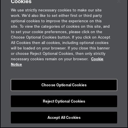
Ernährungsindustrie im
Cookies
Transformationsprozess: Neue
We use strictly necessary cookies to make our site
Risiken erfordern zeitgemäße
work. We’d also like to set either first or third party
Sicherheitsmaßnahmen
optional cookies to improve the experience on this
Lesezeit: 4 Minuten
site. To view the categories of cookies on this site, and
to set your cookie preferences, please click on the
von
Frederik Eggers
22. Juni 2023
Choose Optional Cookies button. If you click on Accept
All Cookies then all cookies, including optional cookies
Wie so viele Bereiche befindet sich auch die
will be loaded on your browser. If you close this banner
Ernährungsindustrie in einem dynamischen
or choose Reject Optional Cookies, then only strictly
Transformationsprozess. Dabei bringen
necessary cookies remain on your browser.
Cookie
Notice
positive Entwicklungen wie die
Digitalisierung und transparente
Lieferketten neben neuen Chancen auch
Herausforderungen für Unternehmen der
Choose Optional Cookies
Branche. Im Interview erklärt Frederik
Eggers, Strategic Relationship Manager…
Reject Optional Cookies
Weiterlesen
Ernährungsindustrie
Business Performance & Resilienz
im
Accept All Cookies
Transformationsprozess:
Cyber
Digitalisierung