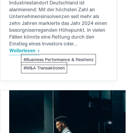
Industriestandort Deutschland ist
alarmierend: Mit der höchsten Zahl an
Unternehmensinsolvenzen seit mehr als
zehn Jahren markierte das Jahr 2024 einen
besorgniserregenden Höhepunkt. In vielen
Fällen könnte eine Rettung durch den
Einstieg eines Investors oder…
Weiterlesen
Rettung
Business Performance & Resilienz
in
der
M&A Transaktionen
Krise:
Wie
synthetische
W&I-
Versicherungen
komplexe
Übernahmen
ermöglichen