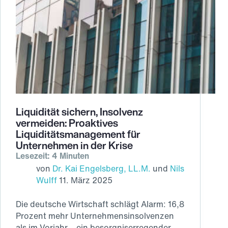
Liquidität sichern, Insolvenz
vermeiden: Proaktives
Liquiditätsmanagement für
Unternehmen in der Krise
Lesezeit: 4 Minuten
von
Dr. Kai Engelsberg, LL.M.
und
Nils
Wulff
11. März 2025
Die deutsche Wirtschaft schlägt Alarm: 16,8
Prozent mehr Unternehmensinsolvenzen
als im Vorjahr – ein besorgniserregender