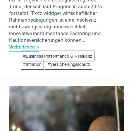
Trend, der sich laut Prognosen auch 2025
fortsetzt. Trotz widriger wirtschaftlicher
Rahmenbedingungen ist eine Insolvenz
nicht zwangsläufig unausweichlich:
Innovative Instrumente wie Factoring und
Kautionsversicherungen können…
Weiterlesen
Liquidität
Business Performance & Resilienz
sichern,
Insolvenz
Inflation
Versicherungsschutz
vermeiden:
Proaktives
Liquiditätsmanagement
für
Unternehmen
in
der
Krise