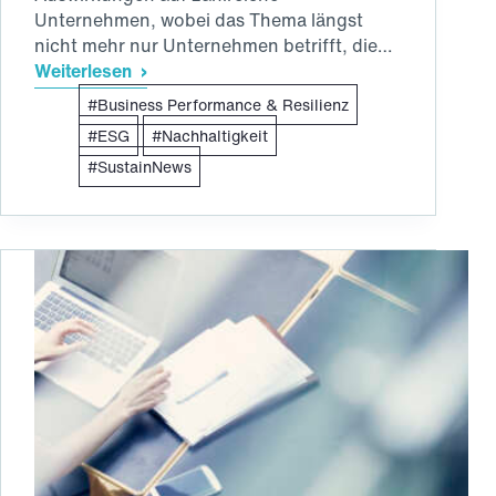
Unternehmen, wobei das Thema längst
nicht mehr nur Unternehmen betrifft, die…
Weiterlesen
Delegierte
Business Performance & Resilienz
Verordnung:
Die
ESG
Nachhaltigkeit
EU-
SustainNews
Kommission
nimmt
Standards
zur
Berichterstattung
von
Nachhaltigkeitsaspekten
an