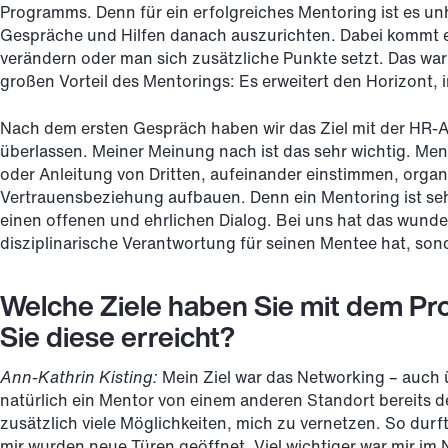
Programms. Denn für ein erfolgreiches Mentoring ist es unh
Gespräche und Hilfen danach auszurichten. Dabei kommt es 
verändern oder man sich zusätzliche Punkte setzt. Das war
großen Vorteil des Mentorings: Es erweitert den Horizont, i
Nach dem ersten Gespräch haben wir das Ziel mit der HR-A
überlassen. Meiner Meinung nach ist das sehr wichtig. Men
oder Anleitung von Dritten, aufeinander einstimmen, organi
Vertrauensbeziehung aufbauen. Denn ein Mentoring ist sehr
einen offenen und ehrlichen Dialog. Bei uns hat das wunder
disziplinarische Verantwortung für seinen Mentee hat, sonde
Welche Ziele haben Sie mit dem P
Sie diese erreicht?
Ann-Kathrin Kisting:
Mein Ziel war das Networking – auch
natürlich ein Mentor von einem anderen Standort bereits 
zusätzlich viele Möglichkeiten, mich zu vernetzen. So durf
mir wurden neue Türen geöffnet. Viel wichtiger war mir im