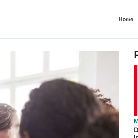
Home
M
D
i