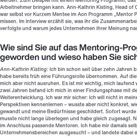
werden. Zum Beispiel mit einem Mentoring Programm, das 
Arbeitnehmer bringen kann. Ann-Kathrin Kisting, Head of
war selbst vor Kurzem Mentee im Aon Programm „Mentor P
missen. Im Interview erzählt sie, was ihr die Zusammenarbei
verfolgte und warum jedes Unternehmen ihrer Meinung nach
Wie sind Sie auf das Mentoring-P
geworden und wieso haben Sie sic
Ann-Kathrin Kisting:
Ich bin schon seit über zehn Jahren b
habe bereits früh eine Führungsrolle übernommen. Auf diese
mich aber nicht ausruhen. Es ist mir wichtig, mich laufend
zwei Jahren befand ich mich in einer Findungsphase mit 
Weiterentwicklung. Ich war mir sicher: Ich will nicht in 
Perspektiven kennenlernen – wusste aber nicht konkret, w
gewandt und meine Bedürfnisse geschildert. Sofort wurde
musste nicht lange überlegen und habe gleich zugesagt. N
im Anschluss passende Mentoren. Ich habe mir damals sel
Unternehmensbereichen ausgesucht – und landete dabei ein