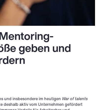
 Mentoring-
öße geben und
ördern
ens und insbesondere im heutigen
War of talents
ollte deshalb aktiv vom Unternehmen gefördert