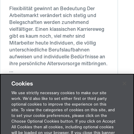
Flexibilität gewinnt an Bedeutung Der
Arbeitsmarkt verändert sich stetig und
Belegschaften werden zunehmend
vielfältiger. Einen klassischen Karriereweg
gibt es kaum noch, viel mehr sind
Mitarbeiter heute Individuen, die völlig
unterschiedliche Berufslaufbahnen
aufweisen und individuelle Bedürfnisse an
ihre persönliche Altersvorsorge mitbringen.
…
Weiterlesen
Auszahlungsformen
Cookies
Betriebliche Altersversorgung (bAV)
in
We use strictly necessary cookies to make our site
der
work. We’d also like to set either first or third party
betrieblichen
optional cookies to improve the experience on this
Altersversorgung
site. To view the categories of cookies on this site, and
to set your cookie preferences, please click on the
Choose Optional Cookies button. If you click on Accept
All Cookies then all cookies, including optional cookies
will be loaded on your browser. If you close this banner