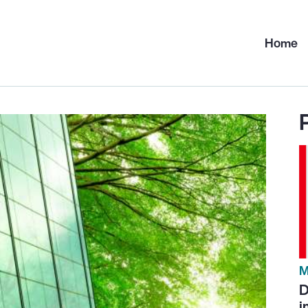
Home
M
D
i