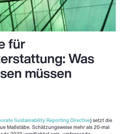
e für
terstattung: Was
ssen müssen
orate Sustainability Reporting Directive
) setzt die
eue Maßstäbe. Schätzungsweise mehr als 20-mal