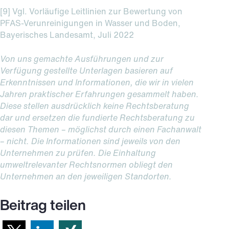
[9] Vgl. Vorläufige Leitlinien zur Bewertung von
PFAS-Verunreinigungen in Wasser und Boden,
Bayerisches Landesamt, Juli 2022
Von uns gemachte Ausführungen und zur
Verfügung gestellte Unterlagen basieren auf
Erkenntnissen und Informationen, die wir in vielen
Jahren praktischer Erfahrungen gesammelt haben.
Diese stellen ausdrücklich keine Rechtsberatung
dar und ersetzen die fundierte Rechtsberatung zu
diesen Themen – möglichst durch einen Fachanwalt
– nicht. Die Informationen sind jeweils von den
Unternehmen zu prüfen. Die Einhaltung
umweltrelevanter Rechtsnormen obliegt den
Unternehmen an den jeweiligen Standorten.
Beitrag teilen