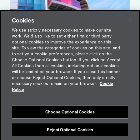
Cookies
10 Jahre Real Estate – gegründet auf einer
Serviette
We use strictly necessary cookies to make our site
work. We’d also like to set either first or third party
12. September 2023
optional cookies to improve the experience on this
site. To view the categories of cookies on this site, and
to set your cookie preferences, please click on the
Choose Optional Cookies button. If you click on Accept
All Cookies then all cookies, including optional cookies
will be loaded on your browser. If you close this banner
or choose Reject Optional Cookies, then only strictly
Feedback
necessary cookies remain on your browser.
Cookie
Notice
Impressum
Choose Optional Cookies
Cookies
Datenschutz
aon.de
Reject Optional Cookies