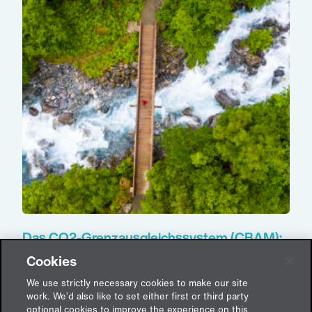
Das CO2-Grenzausgleichssystem (CBAM):
Welche Unternehmen sind betroffen und
Cookies
welche Pflichten & Fristen gilt es, zu
beachten?
We use strictly necessary cookies to make our site
work. We’d also like to set either first or third party
14. November 2023
1 Kommentar
optional cookies to improve the experience on this