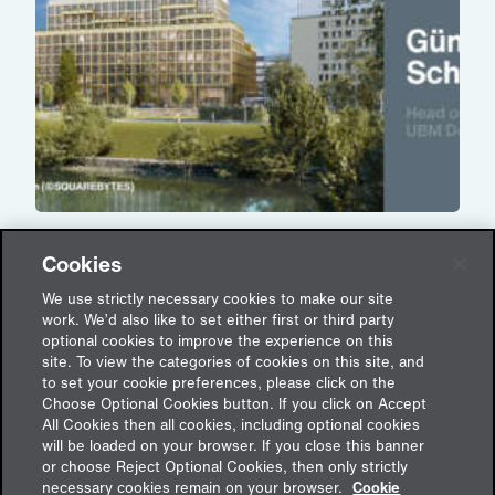
„Nachhaltigkeit braucht starke Partner“ –
Cookies
Interview mit Günter Schnötzinger von der
UBM Development AG
We use strictly necessary cookies to make our site
work. We’d also like to set either first or third party
22. Juli 2025
optional cookies to improve the experience on this
site. To view the categories of cookies on this site, and
to set your cookie preferences, please click on the
Choose Optional Cookies button. If you click on Accept
All Cookies then all cookies, including optional cookies
will be loaded on your browser. If you close this banner
or choose Reject Optional Cookies, then only strictly
Feedback
necessary cookies remain on your browser.
Cookie