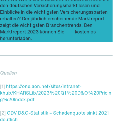
den deutschen Versicherungsmarkt lesen und
Einblicke in die wichtigsten Versicherungssparten
erhalten? Der jährlich erscheinende Marktreport
zeigt die wichtigsten Branchentrends. Den
Marktreport 2023 können Sie
hier
kostenlos
herunterladen.
Quellen
[1]
https://one.aon.net/sites/intranet-
khub/KHARSLib/2023%20Q1%20D&O%20Pricin
g%20Index.pdf
[2]
GDV D&O-Statistik – Schadenquote sinkt 2021
deutlich