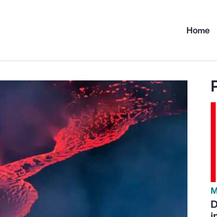
Home
M
D
i