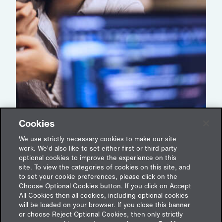
Cookies
Neue Haftungsszenarien in der Tech E&O
Versicherung
We use strictly necessary cookies to make our site
work. We’d also like to set either first or third party
12. September 2024
optional cookies to improve the experience on this
site. To view the categories of cookies on this site, and
to set your cookie preferences, please click on the
Choose Optional Cookies button. If you click on Accept
All Cookies then all cookies, including optional cookies
will be loaded on your browser. If you close this banner
or choose Reject Optional Cookies, then only strictly