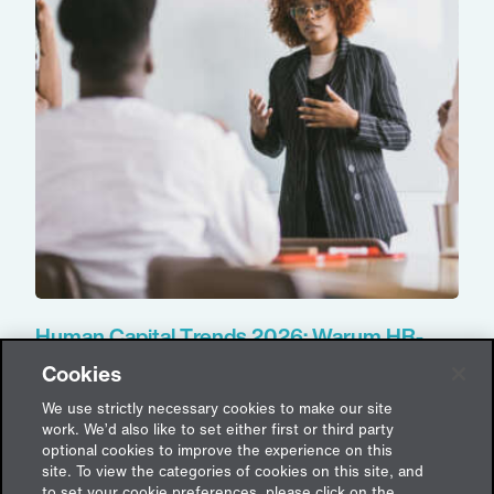
Human Capital Trends 2026: Warum HR-
Investitionen in Deutschland oft nicht ihre
Cookies
Wirkung entfalten – und was jetzt
entscheidend ist
We use strictly necessary cookies to make our site
work. We’d also like to set either first or third party
30. Juni 2026
optional cookies to improve the experience on this
site. To view the categories of cookies on this site, and
to set your cookie preferences, please click on the