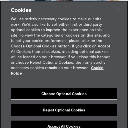
Cookies
Erfolgsfaktoren der betrieblichen
Krankenversicherung
We use strictly necessary cookies to make our site
work. We’d also like to set either first or third party
18. Februar 2021
optional cookies to improve the experience on this
site. To view the categories of cookies on this site, and
to set your cookie preferences, please click on the
Choose Optional Cookies button. If you click on Accept
All Cookies then all cookies, including optional cookies
will be loaded on your browser. If you close this banner
or choose Reject Optional Cookies, then only strictly
Feedback
necessary cookies remain on your browser.
Cookie
Notice
Impressum
Choose Optional Cookies
Cookies
Datenschutz
aon.de
Reject Optional Cookies
Accept All Cookies