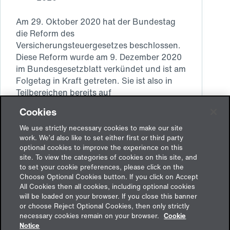
Am 29. Oktober 2020 hat der Bundestag
die Reform des
Versicherungsteuergesetzes beschlossen.
Diese Reform wurde am 9. Dezember 2020
im Bundesgesetzblatt verkündet und ist am
Folgetag in Kraft getreten. Sie ist also in
Teilbereichen bereits auf
Prämienerhebungen ab dem 10.…
Cookies
Weiterlesen
Die
We use strictly necessary cookies to make our site
Modernisierung
work. We’d also like to set either first or third party
des
optional cookies to improve the experience on this
Versicherungsteuergesetzes
site. To view the categories of cookies on this site, and
to set your cookie preferences, please click on the
Choose Optional Cookies button. If you click on Accept
All Cookies then all cookies, including optional cookies
will be loaded on your browser. If you close this banner
or choose Reject Optional Cookies, then only strictly
Feedback
necessary cookies remain on your browser.
Cookie
Notice