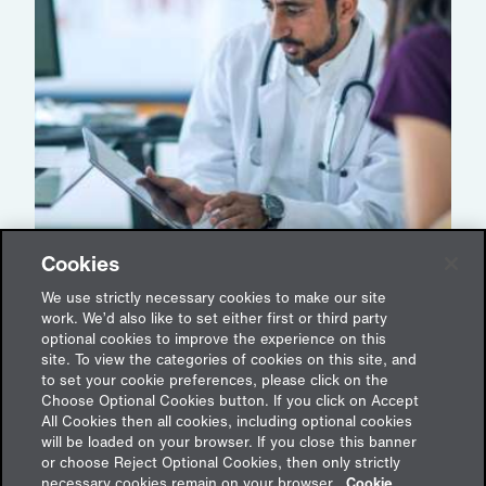
Cookies
Krebsvorsorge im Unternehmen: Eine
Investition, die sich für alle auszahlt
We use strictly necessary cookies to make our site
work. We’d also like to set either first or third party
12. August 2025
optional cookies to improve the experience on this
site. To view the categories of cookies on this site, and
to set your cookie preferences, please click on the
Choose Optional Cookies button. If you click on Accept
All Cookies then all cookies, including optional cookies
will be loaded on your browser. If you close this banner
or choose Reject Optional Cookies, then only strictly
Feedback
necessary cookies remain on your browser.
Cookie