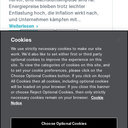
Energiepreise bleiben trotz leichter
Entlastung hoch, die Inflation wirkt nach,
und Unternehmen kämpfen mit…
Weiterlesen
Multidimensionales
CFO Roadmap
Finance
Wachstum
Cookies
in
Marktreport 2025
volatilen
We use strictly necessary cookies to make our site
work. We’d also like to set either first or third party
Märkten
optional cookies to improve the experience on this
–
site. To view the categories of cookies on this site, and
Finance
to set your cookie preferences, please click on the
als
Choose Optional Cookies button. If you click on Accept
Treiber
All Cookies then all cookies, including optional cookies
will be loaded on your browser. If you close this banner
von
or choose Reject Optional Cookies, then only strictly
Stabilität
Feedback
necessary cookies remain on your browser.
Cookie
und
Notice
Zukunftsfähigkeit
Impressum
Choose Optional Cookies
Cookies