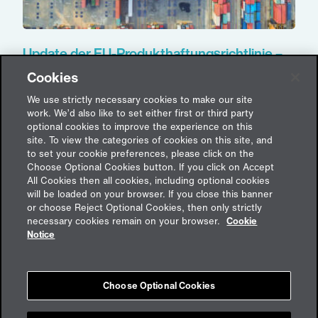
Update der EU-Produkthaftungsrichtlinie –
die Produkthaftpflichtversicherung bleibt
Cookies
eine wichtige Säule der Risikoabsicherung
für Unternehmen
We use strictly necessary cookies to make our site
work. We’d also like to set either first or third party
8. Juli 2025
optional cookies to improve the experience on this
site. To view the categories of cookies on this site, and
to set your cookie preferences, please click on the
Choose Optional Cookies button. If you click on Accept
All Cookies then all cookies, including optional cookies
will be loaded on your browser. If you close this banner
or choose Reject Optional Cookies, then only strictly
Feedback
necessary cookies remain on your browser.
Cookie
Notice
Impressum
Choose Optional Cookies
Cookies
Datenschutz