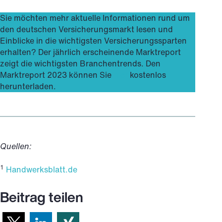
Sie möchten mehr aktuelle Informationen rund um
den deutschen Versicherungsmarkt lesen und
Einblicke in die wichtigsten Versicherungssparten
erhalten? Der jährlich erscheinende Marktreport
zeigt die wichtigsten Branchentrends. Den
Marktreport 2023 können Sie
hier
kostenlos
herunterladen.
Quellen:
1
Handwerksblatt.de
Beitrag teilen