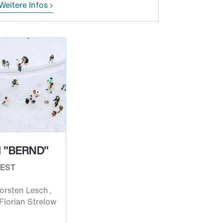
Weitere Infos
l "BERND"
CEST
Torsten Lesch
Florian Strelow