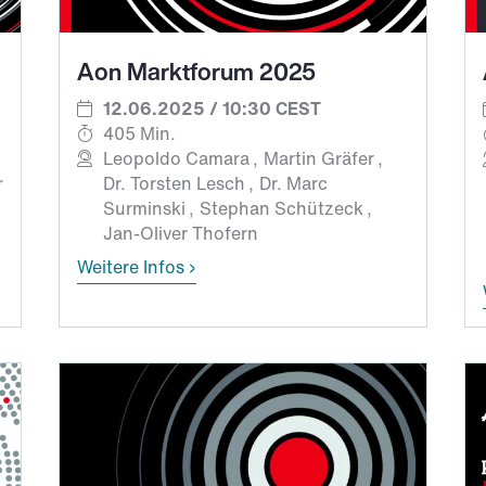
Aon Marktforum 2025
12.06.2025 / 10:30 CEST
405 Min.
Leopoldo Camara
Martin Gräfer
r
Dr. Torsten Lesch
Dr. Marc
Surminski
Stephan Schützeck
Jan-Oliver Thofern
Weitere Infos