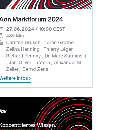
Aon Marktforum 2024
27.06.2024 / 10:00 CEST
435 Min.
Carsten Brüsch
Toren Grothe
Zeliha Hanning
Thierry Léger
Richard Pennay
Dr. Marc Surminski
Jan-Oliver Thofern
Alexander M.
Zeller
Bernd Zens
Weitere Infos