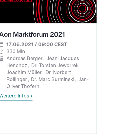
Aon Marktforum 2021
17.06.2021 / 09:00 CEST
330 Min.
Andreas Berger
Jean-Jacques
Henchoz
Dr. Torsten Jeworrek
Joachim Müller
Dr. Norbert
Rollinger
Dr. Marc Surminski
Jan-
Oliver Thofern
Weitere Infos