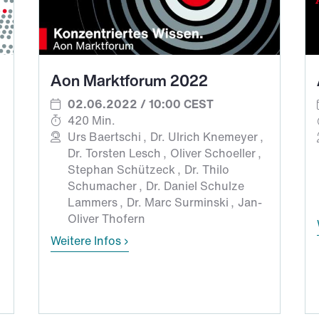
Aon Marktforum 2022
02.06.2022 / 10:00 CEST
420 Min.
Urs Baertschi
Dr. Ulrich Knemeyer
Dr. Torsten Lesch
Oliver Schoeller
Stephan Schützeck
Dr. Thilo
Schumacher
Dr. Daniel Schulze
Lammers
Dr. Marc Surminski
Jan-
Oliver Thofern
Weitere Infos